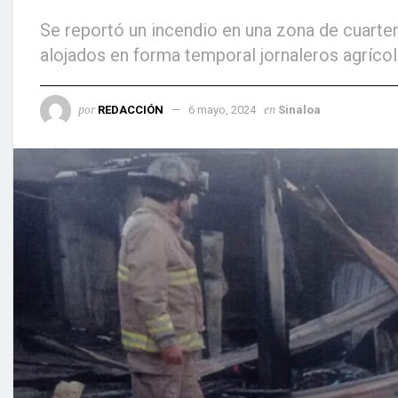
Se reportó un incendio en una zona de cuarte
alojados en forma temporal jornaleros agríco
por
en
REDACCIÓN
6 mayo, 2024
Sinaloa