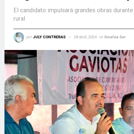
El candidato impulsará grandes obras durante 
rural
por
en
JULY CONTRERAS
28 abril, 2024
Sinaloa Sur