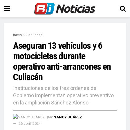
Inicio
Seguridad
Aseguran 13 vehículos y 6
motocicletas durante
operativo anti-arrancones en
Culiacán
Instituciones de los tres órdenes de
Gobierno implementan operativo preventivo
en la ampliación Sánchez Alonso
por
NANCY JUÁREZ
26 abril, 2024