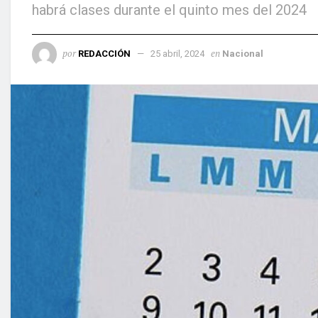
habrá clases durante el quinto mes del 2024
por
en
REDACCIÓN
25 abril, 2024
Nacional