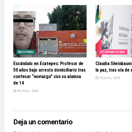
NACIONAL
INTERNACIONAL
Escándalo en Ecatepec: Profesor de
Claudia Sheinbaum
50 años bajo arresto domiciliario tras
la paz, tras ola de
confesar “noviazgo” con su alumna
13 junio, 2025
de 14
30 mayo, 2026
Deja un comentario