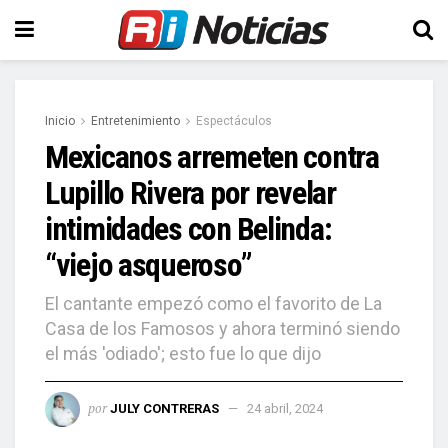
Inicio
Entretenimiento
Espectáculos
Mexicanos arremeten contra
Lupillo Rivera por revelar
intimidades con Belinda:
“viejo asqueroso”
El cantante empezó como el favorito de La
Casa de los Famosos y ahora terminó siendo
el más 'odiado'; esto fue lo que dijo
por
JULY CONTRERAS
24 abril, 2024