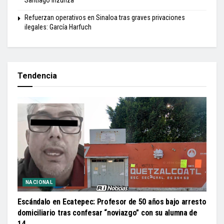
Refuerzan operativos en Sinaloa tras graves privaciones
ilegales: García Harfuch
Tendencia
NACIONAL
Escándalo en Ecatepec: Profesor de 50 años bajo arresto
domiciliario tras confesar “noviazgo” con su alumna de
14