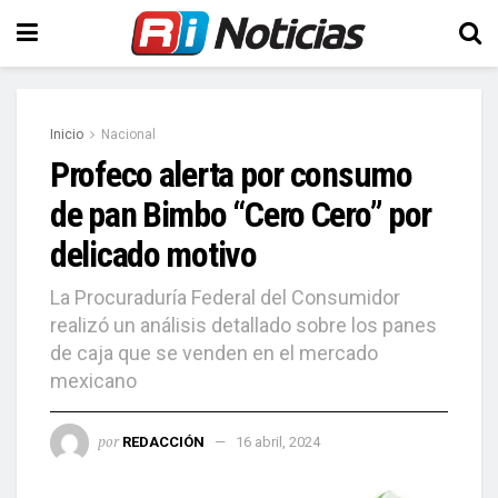
Inicio
Nacional
Profeco alerta por consumo
de pan Bimbo “Cero Cero” por
delicado motivo
La Procuraduría Federal del Consumidor
realizó un análisis detallado sobre los panes
de caja que se venden en el mercado
mexicano
por
REDACCIÓN
16 abril, 2024