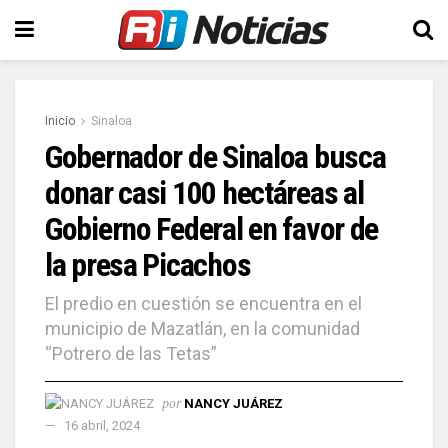
Inicio
Sinaloa
Gobernador de Sinaloa busca
donar casi 100 hectáreas al
Gobierno Federal en favor de
la presa Picachos
El predio en cuestión se encuentra en el
municipio de Mazatlán, en la comunidad
“Potrero de las Tetas”
por
NANCY JUÁREZ
16 abril, 2024