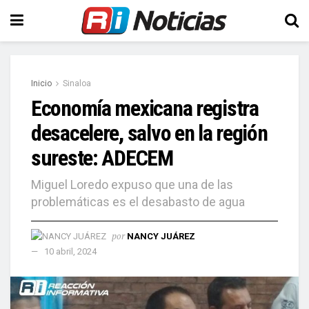
Inicio
Sinaloa
Economía mexicana registra
desacelere, salvo en la región
sureste: ADECEM
Miguel Loredo expuso que una de las
problemáticas es el desabasto de agua
por
NANCY JUÁREZ
10 abril, 2024