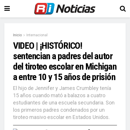
Inicio
Internacional
VIDEO | ¡HISTÓRICO!
sentencian a padres del autor
del tiroteo escolar en Michigan
a entre 10 y 15 años de prisión
El hijo de Jennifer y James Crumbley tenía
15 años cuando mató a balazos a cuatro
estudiantes de una escuela secundaria. Son
los primeros padres condenados por un
tiroteo masivo escolar en Estados Unidos.