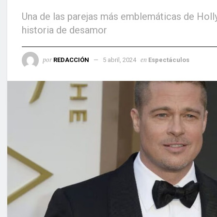
Una de las parejas más emblemáticas de Holl
historia de desamor
por
en
REDACCIÓN
5 abril, 2024
Espectáculos