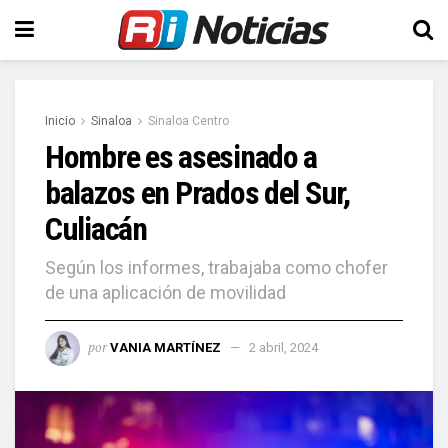
Inicio
Sinaloa
Sinaloa Centro
Hombre es asesinado a
balazos en Prados del Sur,
Culiacán
Según los informes, trabajaba como chofer
de una aplicación de movilidad
por
VANIA MARTÍNEZ
2 abril, 2024