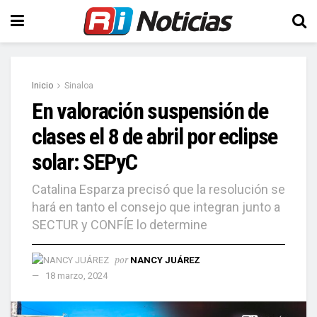
Inicio
Sinaloa
En valoración suspensión de
clases el 8 de abril por eclipse
solar: SEPyC
Catalina Esparza precisó que la resolución se
hará en tanto el consejo que integran junto a
SECTUR y CONFÍE lo determine
por
NANCY JUÁREZ
18 marzo, 2024