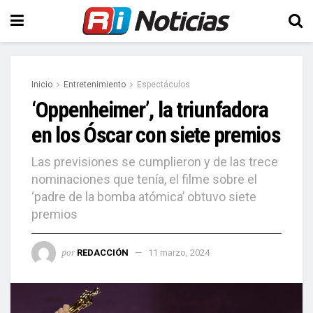
Inicio
Entretenimiento
Espectáculos
‘Oppenheimer’, la triunfadora
en los Óscar con siete premios
Las previsiones se cumplieron y de las trece
nominaciones que tenía, el filme sobre el
‘padre de la bomba atómica’ obtuvo siete
premios
por
REDACCIÓN
11 marzo, 2024