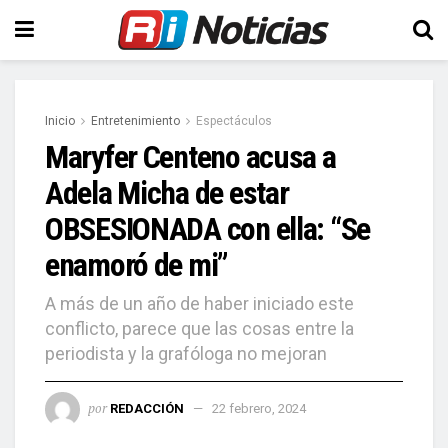
Inicio
Entretenimiento
Espectáculos
Maryfer Centeno acusa a
Adela Micha de estar
OBSESIONADA con ella: “Se
enamoró de mi”
A más de un año de haber iniciado este
conflicto, parece que las cosas entre la
periodista y la grafóloga no mejoran
por
REDACCIÓN
22 febrero, 2024