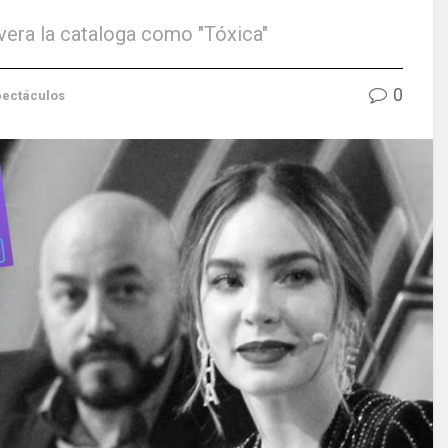
ivera la cataloga como "Tóxica"
0
pectáculos