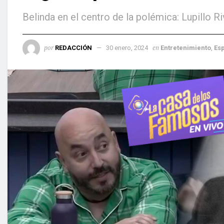
Belinda en el centro de la polémica: Lupillo R
por
en
REDACCIÓN
30 enero, 2024
Entretenimiento
,
Es