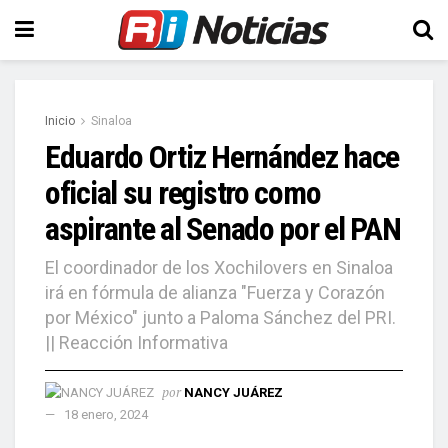
Inicio
Sinaloa
Eduardo Ortiz Hernández hace
oficial su registro como
aspirante al Senado por el PAN
El coordinador de los Xochilovers en Sinaloa
irá en fórmula de alianza "Fuerza y Corazón
por México" junto a Paloma Sánchez del PRI.
|| Reacción Informativa
por
NANCY JUÁREZ
18 enero, 2024