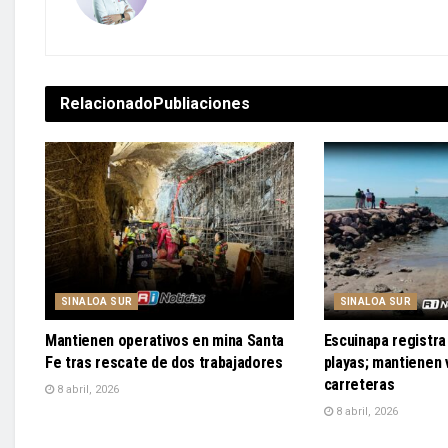
Relacionado
Publiaciones
SINALOA SUR
SINALOA SUR
Mantienen operativos en mina Santa
Escuinapa registra 
Fe tras rescate de dos trabajadores
playas; mantienen v
carreteras
8 abril, 2026
8 abril, 2026