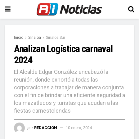
Inicio
Sinaloa
Sinaloa Sur
Analizan Logística carnaval
2024
El Alcalde Edgar González encabezó la
reunión, donde exhortó a todas las
corporaciones a trabajar de manera conjunta
con el fin de brindar una eficiente seguridad a
los mazatlecos y turistas que acudan a las
fiestas carnestolendas
por
REDACCIÓN
10 enero, 2024