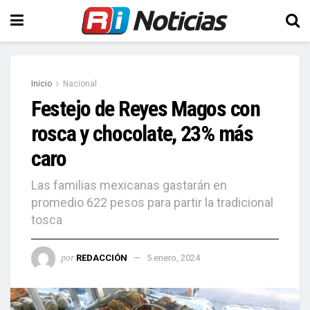
Inicio
Nacional
Festejo de Reyes Magos con
rosca y chocolate, 23% más
caro
Las familias mexicanas gastarán en
promedio 622 pesos para partir la tradicional
tosca
por
REDACCIÓN
5 enero, 2024