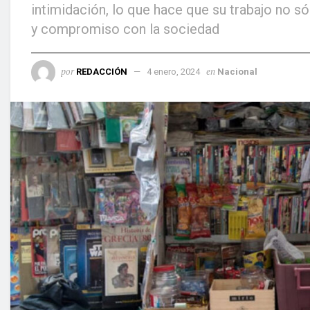
intimidación, lo que hace que su trabajo no só
y compromiso con la sociedad
por
en
REDACCIÓN
4 enero, 2024
Nacional