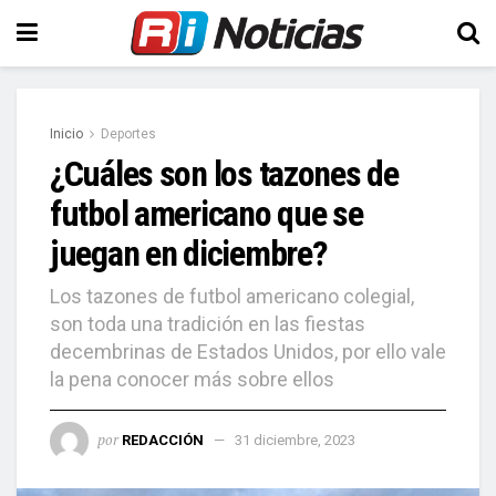
Inicio
Deportes
¿Cuáles son los tazones de
futbol americano que se
juegan en diciembre?
Los tazones de futbol americano colegial,
son toda una tradición en las fiestas
decembrinas de Estados Unidos, por ello vale
la pena conocer más sobre ellos
por
REDACCIÓN
31 diciembre, 2023