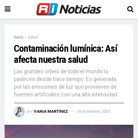
Inicio
Salud
Contaminación lumínica: Así
afecta nuestra salud
Las grandes urbes de todo el mundo la
padecen desde hace tiempo. Es generada
por las emisiones de luz que provienen de
fuentes artificiales con una alta intensidad
por
VANIA MARTÍNEZ
29 diciembre, 2023