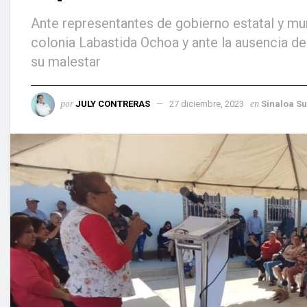
Ante representantes de gobierno estatal y mun
colonia Labastida Ochoa y ante la ausencia del 
su malestar
por
en
JULY CONTRERAS
27 diciembre, 2023
Sinaloa Su