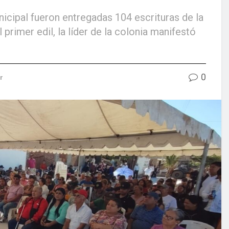
icipal fueron entregadas 104 escrituras de la
primer edil, la líder de la colonia manifestó
0
r