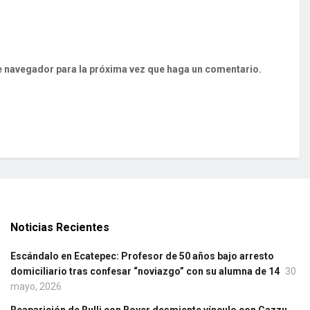
te navegador para la próxima vez que haga un comentario.
Noticias Recientes
Escándalo en Ecatepec: Profesor de 50 años bajo arresto
domiciliario tras confesar “noviazgo” con su alumna de 14
30
mayo, 2026
Reaparición de Rulli con Boyer desmiente vínculo con Cazzu