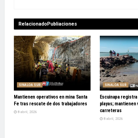
Relacionado
Publiaciones
SINALOA SUR
SINALOA SUR
Mantienen operativos en mina Santa
Escuinapa registra 
Fe tras rescate de dos trabajadores
playas; mantienen v
carreteras
8 abril, 2026
8 abril, 2026