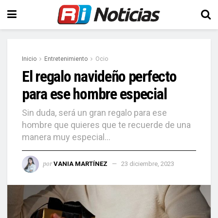
Inicio
Entretenimiento
Ocio
El regalo navideño perfecto
para ese hombre especial
Sin duda, será un gran regalo para ese
hombre que quieres que te recuerde de una
manera muy especial…
por
VANIA MARTÍNEZ
23 diciembre, 2023