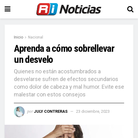
Inicio
Nacional
Aprenda a cómo sobrellevar
un desvelo
Quienes no están acostumbrados a
desvelarse sufren de efectos secundarios
como dolor de cabeza y mal humor. Evite ese
malestar con estos consejos
por
JULY CONTRERAS
23 diciembre, 2023