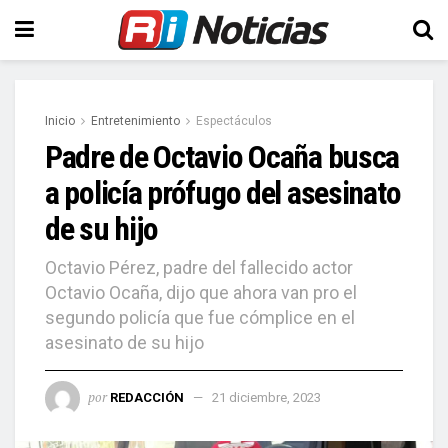
Inicio
Entretenimiento
Espectáculos
Padre de Octavio Ocaña busca
a policía prófugo del asesinato
de su hijo
Octavio Pérez, padre del fallecido actor
Octavio Ocaña, dijo que ahora van pro el
segundo policía que fue cómplice en el
asesinato de su hijo
por
REDACCIÓN
21 diciembre, 2023