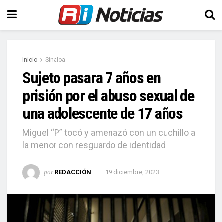
Inicio
Sinaloa
Sujeto pasara 7 años en
prisión por el abuso sexual de
una adolescente de 17 años
Miguel “P” tocó y amenazó con un cuchillo a
la menor con resguardo de identidad
por
REDACCIÓN
19 diciembre, 2023