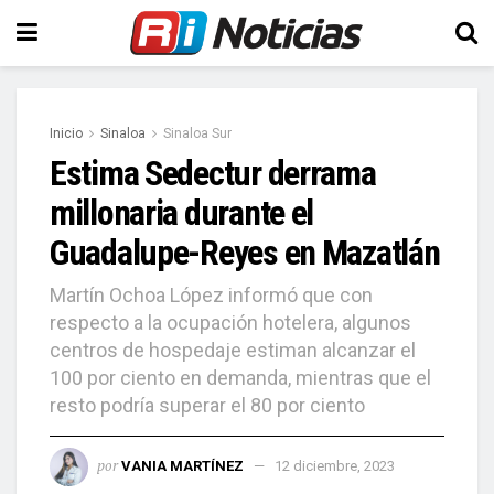
Inicio
Sinaloa
Sinaloa Sur
Estima Sedectur derrama
millonaria durante el
Guadalupe-Reyes en Mazatlán
Martín Ochoa López informó que con
respecto a la ocupación hotelera, algunos
centros de hospedaje estiman alcanzar el
100 por ciento en demanda, mientras que el
resto podría superar el 80 por ciento
por
VANIA MARTÍNEZ
12 diciembre, 2023