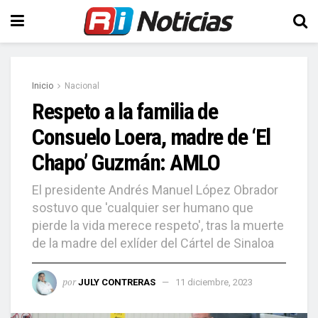
Inicio
Nacional
Respeto a la familia de
Consuelo Loera, madre de ‘El
Chapo’ Guzmán: AMLO
El presidente Andrés Manuel López Obrador
sostuvo que 'cualquier ser humano que
pierde la vida merece respeto', tras la muerte
de la madre del exlíder del Cártel de Sinaloa
por
JULY CONTRERAS
11 diciembre, 2023