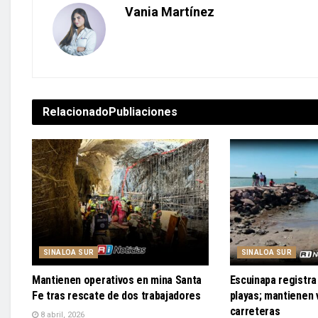
Vania Martínez
Relacionado
Publiaciones
SINALOA SUR
SINALOA SUR
Mantienen operativos en mina Santa
Escuinapa registra 
Fe tras rescate de dos trabajadores
playas; mantienen v
carreteras
8 abril, 2026