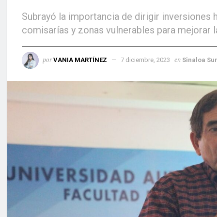
Subrayó la importancia de dirigir inversiones h
comisarías y zonas vulnerables para mejorar l
por
en
VANIA MARTÍNEZ
7 diciembre, 2023
Sinaloa Su