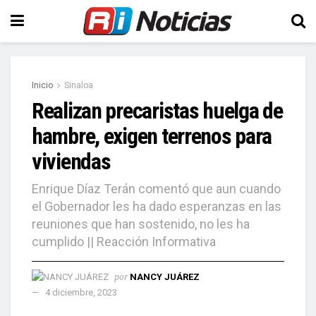
Inicio
Sinaloa
Realizan precaristas huelga de
hambre, exigen terrenos para
viviendas
Enrique Díaz Terán comentó que aun cuando
el Gobernador les ha dado esperanzas en las
reuniones que han sostenido, no les ha
cumplido || Reacción Informativa
por
NANCY JUÁREZ
4 diciembre, 2023