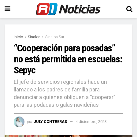
Inicio
Sinaloa
Sinaloa Sur
“Cooperación para posadas”
no está permitida en escuelas:
Sepyc
El jefe de servicios regionales hace un
llamado a los padres de familia para
denunciar a quienes obliguen a “cooperar”
para las podadas o galas navideñas
por
JULY CONTRERAS
4 diciembre, 2023