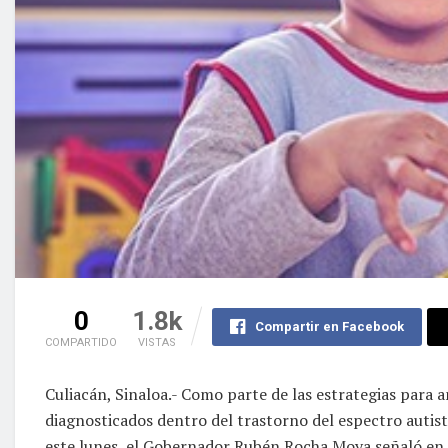
0
1.8k
Compartir en Facebook
COMPARTIDO
VISTAS
Culiacán, Sinaloa.- Como parte de las estrategias para 
diagnosticados dentro del trastorno del espectro autis
este lunes, el Gobernador Rubén Rocha Moya señaló en