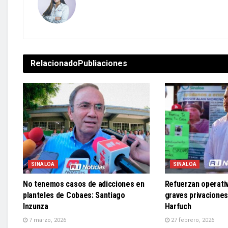
Relacionado
Publiaciones
SINALOA
SINALOA
No tenemos casos de adicciones en
Refuerzan operativ
planteles de Cobaes: Santiago
graves privaciones
Inzunza
Harfuch
7 marzo, 2026
27 febrero, 2026