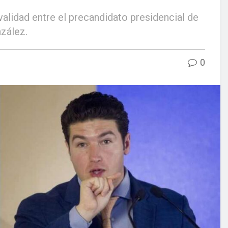
validad entre el precandidato presidencial de
zález.
0