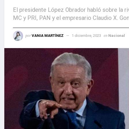
El presidente López Obrador habló sobre la ri
MC y PRI, PAN y el empresario Claudio X. Gon
por
en
VANIA MARTÍNEZ
1 diciembre, 2023
Nacional