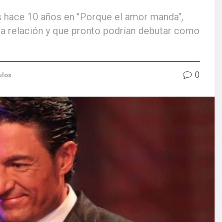
os hace 10 años en "Porque el amor manda",
a relación y que pronto podrían debutar como
0
ulos