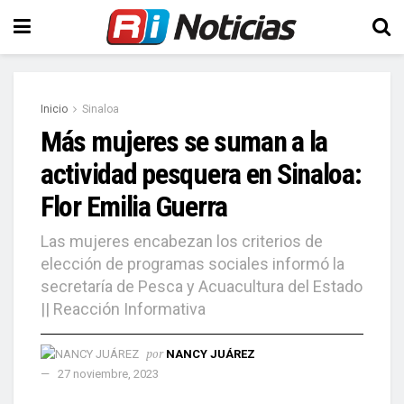
Inicio
Sinaloa
Más mujeres se suman a la
actividad pesquera en Sinaloa:
Flor Emilia Guerra
Las mujeres encabezan los criterios de
elección de programas sociales informó la
secretaría de Pesca y Acuacultura del Estado
|| Reacción Informativa
por
NANCY JUÁREZ
27 noviembre, 2023