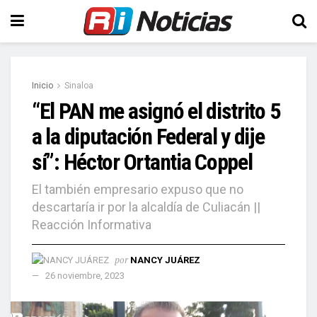
Inicio
Sinaloa
“El PAN me asignó el distrito 5
a la diputación Federal y dije
sí”: Héctor Ortantia Coppel
El también empresario expuso que no
descartaría ir por la alcaldía de Culiacán ||
Reacción Informativa
por
NANCY JUÁREZ
26 noviembre, 2023