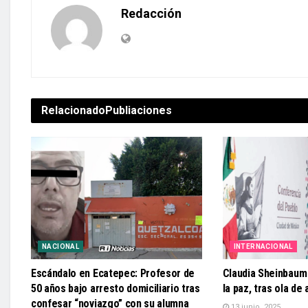
Redacción
Relacionado
Publiaciones
NACIONAL
INTERNACIONAL
Escándalo en Ecatepec: Profesor de
Claudia Sheinbaum
50 años bajo arresto domiciliario tras
la paz, tras ola de
confesar “noviazgo” con su alumna
13 junio, 2025