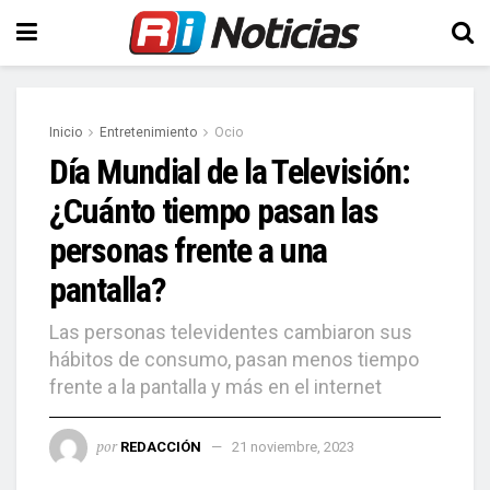
Inicio
Entretenimiento
Ocio
Día Mundial de la Televisión:
¿Cuánto tiempo pasan las
personas frente a una
pantalla?
Las personas televidentes cambiaron sus
hábitos de consumo, pasan menos tiempo
frente a la pantalla y más en el internet
por
REDACCIÓN
21 noviembre, 2023