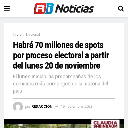
Inicio
Nacional
Habrá 70 millones de spots
por proceso electoral a partir
del lunes 20 de noviembre
El lunes inician las precampañas de los
comicios más complejos de la historia del
país
por
REDACCIÓN
19 noviembre, 2023