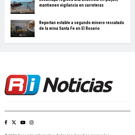
mantienen vigilancia en carreteras
Reportan estable a segundo minero rescatado
de la mina Santa Fe en El Rosario