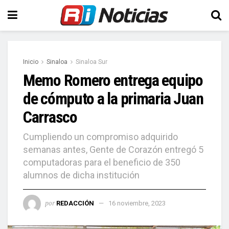
Inicio
Sinaloa
Sinaloa Sur
Memo Romero entrega equipo
de cómputo a la primaria Juan
Carrasco
Cumpliendo un compromiso adquirido
semanas antes, Gente de Corazón entregó 5
computadoras para el beneficio de 350
alumnos de dicha institución
por
REDACCIÓN
16 noviembre, 2023