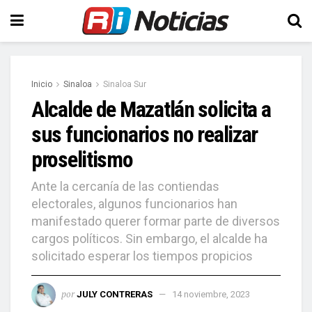
Inicio
Sinaloa
Sinaloa Sur
Alcalde de Mazatlán solicita a
sus funcionarios no realizar
proselitismo
Ante la cercanía de las contiendas
electorales, algunos funcionarios han
manifestado querer formar parte de diversos
cargos políticos. Sin embargo, el alcalde ha
solicitado esperar los tiempos propicios
por
JULY CONTRERAS
14 noviembre, 2023