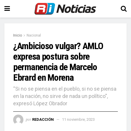
Inicio
Nacional
¿Ambicioso vulgar? AMLO
expresa postura sobre
permanencia de Marcelo
Ebrard en Morena
“Si no se piensa en el pueblo, si no se piensa
en la nación, no sirve de nada un político",
expresó López Obrador
por
REDACCIÓN
11 noviembre, 2023