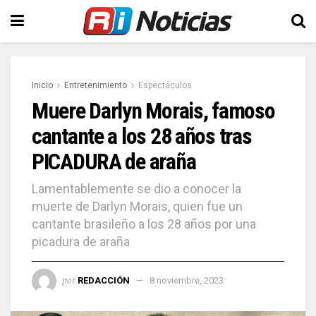
Inicio
Entretenimiento
Espectáculos
Muere Darlyn Morais, famoso
cantante a los 28 años tras
PICADURA de araña
Lamentablemente se dio a conocer la
muerte de Darlyn Morais, quien fue un
cantante brasileño a los 28 años por una
picadura de araña
por
REDACCIÓN
8 noviembre, 2023