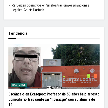
Refuerzan operativos en Sinaloa tras graves privaciones
ilegales: García Harfuch
Tendencia
NACIONAL
Escándalo en Ecatepec: Profesor de 50 años bajo arresto
domiciliario tras confesar “noviazgo” con su alumna de
14