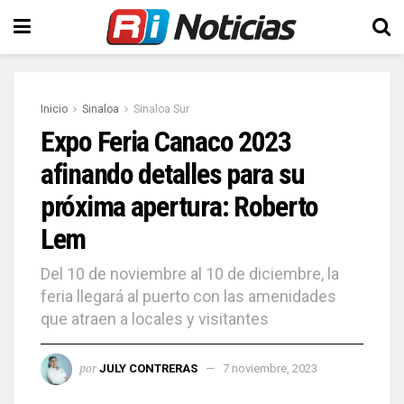
Inicio
Sinaloa
Sinaloa Sur
Expo Feria Canaco 2023
afinando detalles para su
próxima apertura: Roberto
Lem
Del 10 de noviembre al 10 de diciembre, la
feria llegará al puerto con las amenidades
que atraen a locales y visitantes
por
JULY CONTRERAS
7 noviembre, 2023