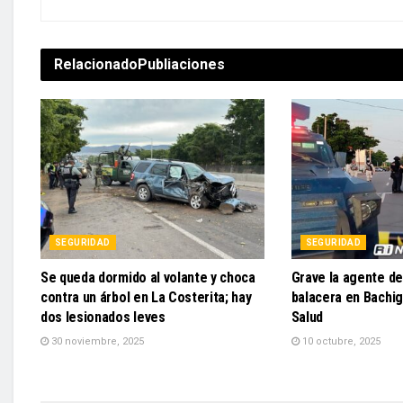
Relacionado
Publiaciones
SEGURIDAD
SEGURIDAD
Se queda dormido al volante y choca
Grave la agente de
contra un árbol en La Costerita; hay
balacera en Bachig
dos lesionados leves
Salud
30 noviembre, 2025
10 octubre, 2025