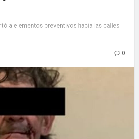
tó a elementos preventivos hacia las calles
0