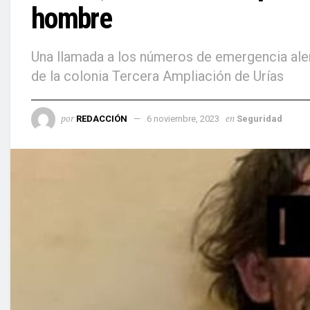
hombre
Una llamada a los números de emergencia aler
de la colonia Tercera Ampliación de Urías
por
en
REDACCIÓN
6 noviembre, 2023
Seguridad