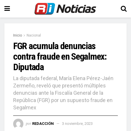
Inicio
Nacional
FGR acumula denuncias
contra fraude en Segalmex:
Diputada
La diputada federal, María Elena Pérez-Jaén
Zermeño, reveló que presentó múltiples
denuncias ante la Fiscalía General de la
República (FGR) por un supuesto fraude en
Segalmex
por
REDACCIÓN
3 noviembre, 2023