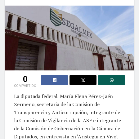
0
COMPARTIDO
La diputada federal, María Elena Pérez-Jaén
Zermeño, secretaria de la Comisión de
Transparencia y Anticorrupción, integrante de
la Comisión de Vigilancia de la ASF e integrante
de la Comisión de Gobernación en la Cámara de
Diputados, en entrevista en ‘Aristegui en Vivo’,