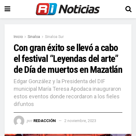
Inicio
Sinaloa
Sinaloa Sur
Con gran éxito se llevó a cabo
el festival “Leyendas del arte”
de Día de muertos en Mazatlán
Edgar González y la Presidenta del DIF
municipal María Teresa Apodaca inauguraron
estos eventos donde recordaron a los fieles
difuntos
por
REDACCIÓN
2 noviembre, 2023