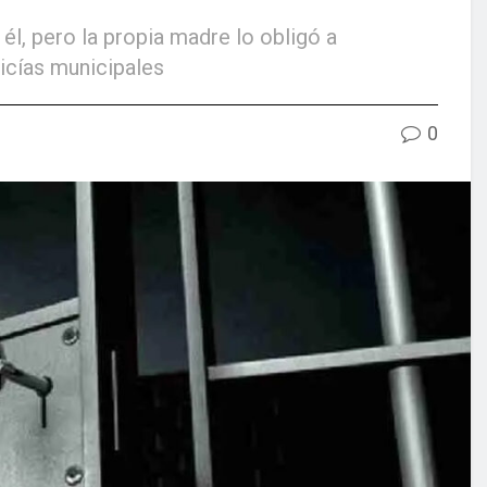
n él, pero la propia madre lo obligó a
licías municipales
0