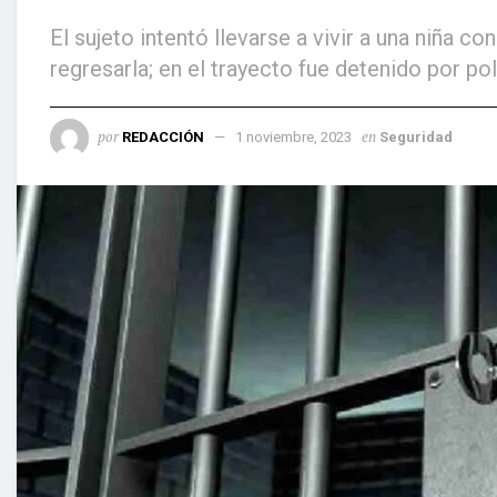
El sujeto intentó llevarse a vivir a una niña co
regresarla; en el trayecto fue detenido por po
por
en
REDACCIÓN
1 noviembre, 2023
Seguridad